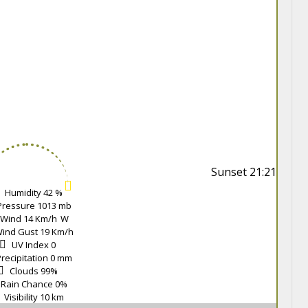
Sunset
21:21
Humidity
42 %
Pressure
1013 mb
Wind
14 Km/h
W
ind Gust
19 Km/h
UV Index
0
recipitation
0 mm
Clouds
99%
Rain Chance
0%
Visibility
10 km