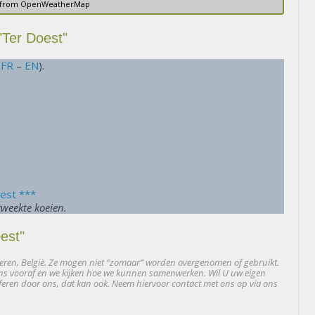
 from OpenWeatherMap
"Ter Doest"
–
FR
–
EN
).
oest ***
kweekte koeien.
est"
anderen, België. Ze mogen niet “zomaar” worden overgenomen of gebruikt.
r ons vooraf en we kijken hoe we kunnen samenwerken.
Wil U uw eigen
feren door ons, dat kan ook.
Neem hiervoor contact met ons op via ons