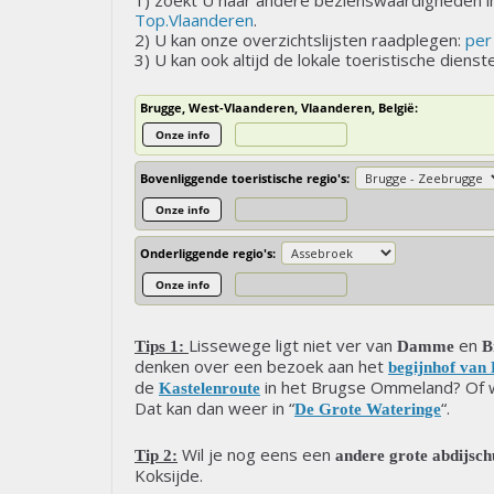
1) zoekt U naar andere bezienswaardigheden i
Top.Vlaanderen
.
2) U kan onze overzichtslijsten raadplegen:
per
3) U kan ook altijd de lokale toeristische diens
Brugge, West-Vlaanderen, Vlaanderen, België:
Onze info
Bovenliggende toeristische regio's:
Onze info
Onderliggende regio's:
Onze info
Lissewege ligt niet ver van
en
Tips 1:
Damme
B
denken over een bezoek aan het
begijnhof van
de
in het Brugse Ommeland? Of wi
Kastelenroute
Dat kan dan weer in “
“.
De Grote Wateringe
Wil je nog eens een
Tip 2:
andere grote abdijsc
Koksijde.