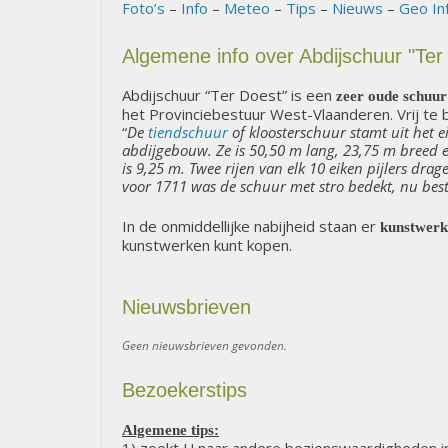
Foto’s
–
Info
–
Meteo
–
Tips
–
Nieuws
–
Geo In
Algemene info over Abdijschuur "Ter
Abdijschuur “Ter Doest” is een
zeer oude schuur
het Provinciebestuur West-Vlaanderen. Vrij te be
“
De
tiendschuur
of kloosterschuur stamt uit het e
abdijgebouw. Ze is 50,50 m lang, 23,75 m breed 
is 9,25 m. Twee rijen van elk 10 eiken pijlers dr
voor 1711 was de schuur met stro bedekt, nu bes
In de onmiddellijke nabijheid staan er
kunstwerk
kunstwerken kunt kopen.
Nieuwsbrieven
Geen nieuwsbrieven gevonden.
Bezoekerstips
Algemene tips: