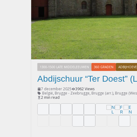
1300-1500 LATE MIDDELEEUWEN
360 GRADEN
ADBIJHOEVE
Abdijschuur “Ter Doest” (
7 december 2025
3962 Views
België
,
Brugge - Zeebrugge
,
Brugge (arr.)
,
Brugge (Wes
2 min read