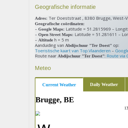
Geografische informatie
Ter Doeststraat , 8380 Brugge, West-Vl
Adres:
Geografische coördinaten:
–
Latitude = 51.2815969 – Longi
Google Maps:
–
Latitude = 51.281611 – Lo
Open Street Maps:
–
h = 5 m
Altitude
Aanduiding van
op:
Abdijschuur "Ter Doest"
Toeristische kaart van Top.Vlaanderen
–
Googl
Route naar
:
Route via
Abdijschuur "Ter Doest"
Meteo
Daily Weather
Current Weather
Brugge, BE
13