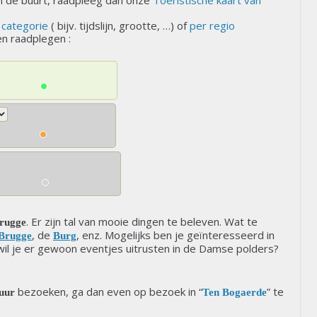
n de buurt, raadpleeg dan onze
Toeristische kaart van
 categorie
( bijv. tijdslijn, grootte, …) of
per regio
ten raadplegen :
. Er zijn tal van mooie dingen te beleven. Wat te
rugge
, de
, enz. Mogelijks ben je geïnteresseerd in
 Brugge
Burg
l je er gewoon eventjes uitrusten in de Damse polders?
bezoeken, ga dan even op bezoek in “
” te
huur
Ten Bogaerde