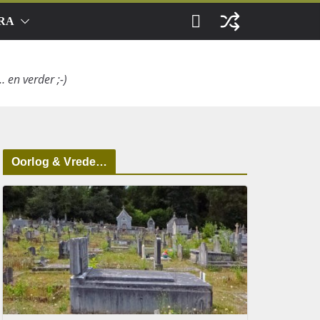
RA
 en verder ;-)
Oorlog & Vrede…