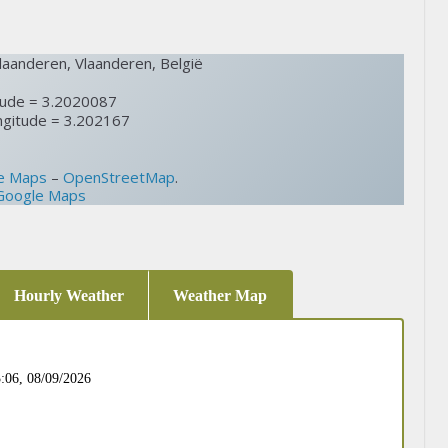
aanderen, Vlaanderen, België
tude = 3.2020087
ngitude = 3.202167
e Maps
–
OpenStreetMap
.
 Google Maps
Hourly Weather
Weather Map
:06,
08/09/2026