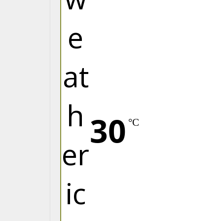
30
°C