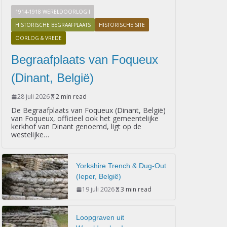
1914-1918 WERELDOORLOG I
HISTORISCHE BEGRAAFPLAATS
HISTORISCHE SITE
OORLOG & VREDE
Begraafplaats van Foqueux
(Dinant, België)
28 juli 2026
2 min read
De Begraafplaats van Foqueux (Dinant, België)
van Foqueux, officieel ook het gemeentelijke
kerkhof van Dinant genoemd, ligt op de
westelijke…
Yorkshire Trench & Dug-Out
(Ieper, België)
19 juli 2026
3 min read
Loopgraven uit