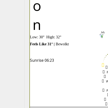
Low:
30
°
High:
32
°
Feels Like
31
° |
Bewolkt
Sunrise
06:23
W
P