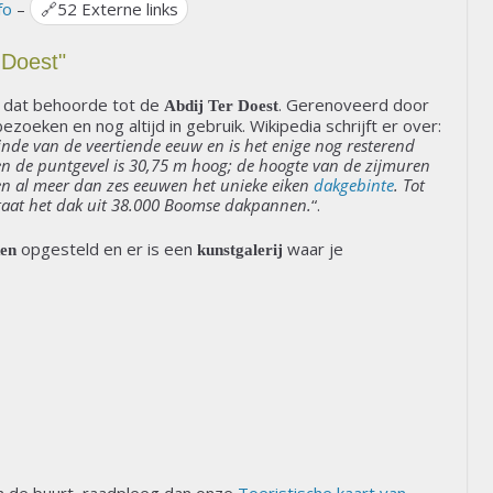
fo
–
🔗
52 Externe links
 Doest"
dat behoorde tot de
. Gerenoveerd door
Abdij Ter Doest
zoeken en nog altijd in gebruik. Wikipedia schrijft er over:
inde van de veertiende eeuw en is het enige nog resterend
en de puntgevel is 30,75 m hoog; de hoogte van de zijmuren
agen al meer dan zes eeuwen het unieke eiken
dakgebinte
. Tot
taat het dak uit 38.000 Boomse dakpannen.
“.
opgesteld en er is een
waar je
en
kunstgalerij