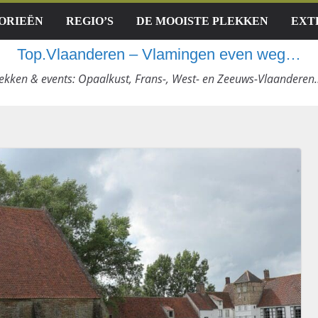
 – La Maison
ORIEËN
REGIO’S
DE MOOISTE PLEKKEN
EXT
-en-Gâtine,
Top.Vlaanderen – Vlamingen even weg…
al Station
c, Spanje)
ekken & events: Opaalkust, Frans-, West- en Zeeuws-Vlaanderen…
pa Grand Barrail
nkrijk)
 Sint-Jan
onne, Charente,
eaux (Mazières-en-