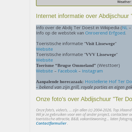
Weather
Internet informatie over Abdijschuur 
Info over de Abdij Ter Doest in Wikipedia (
NL
Info op de webstek van
Onroerend Erfgoed
.
Toeristische informatie “
“
Visit Lissewege
Website
Toeristische informatie “
“
VVV Lissewege
Website
(Westtoer)
Toerisme “Brugse Ommeland”
Website
–
Facebook
–
Instagram
Hostellerie Hof Ter D
Aanpalende horecazaak:
– bekend van zijn grill, royale porties en eigen ge
Onze foto’s over Abdijschuur "Ter Do
Onze foto’s, video’s, … zijn allen (c) 2004-2026, Top.Vla
Wil je ze gebruiken voor een of ander project, contactee
toeristische attractie, B&B, vakantiewoning… laten fotogra
Contactformulier
.