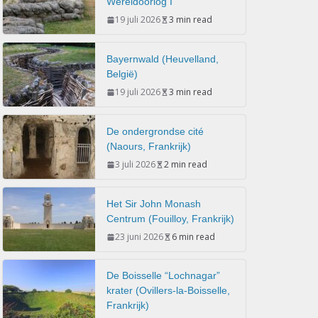
Wereldoorlog I
19 juli 2026
3 min read
Bayernwald (Heuvelland,
België)
19 juli 2026
3 min read
De ondergrondse cité
(Naours, Frankrijk)
3 juli 2026
2 min read
Het Sir John Monash
Centrum (Fouilloy, Frankrijk)
23 juni 2026
6 min read
De Boisselle “Lochnagar”
krater (Ovillers-la-Boisselle,
Frankrijk)