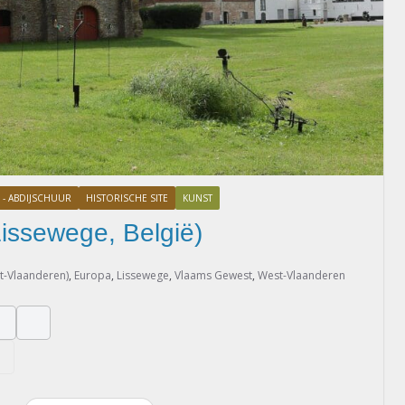
 - ABDIJSCHUUR
HISTORISCHE SITE
KUNST
Lissewege, België)
t-Vlaanderen)
,
Europa
,
Lissewege
,
Vlaams Gewest
,
West-Vlaanderen