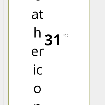
31
°C