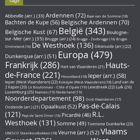
Tags
Ardennen
(72)
Abbeville (arr.)
(33)
Baai van de Somme
(18)
Belgische Ardennen
(70)
Bachten de Kupe
(56)
België
(343)
Belgische Kust
(67)
Boulogne-
sur-Mer (arr.)
(35)
Brugge (arr.)
(24)
Brugge - Zeebrugge
(16)
Brugse
De Westhoek
(136)
Diksmuide (arr.)
(22)
Ommeland
(16)
Europa
(479)
Dunkerque (arr.)
(51)
Frankrijk
(286)
Hauts-
Hart van Vlaanderen
(21)
de-France
(221)
Ieper (arr.)
(58)
Heuvelland
(18)
Ieper (West-Vlaanderen)
(22)
Land van de
Koksijde (West-Vlaanderen)
(18)
Luik
(26)
2 Kapen
(20)
Leiestreek
(22)
Le Boulonnais - Côte d'Opale
(19)
Luxemburg
(25)
Namen
(19)
Nederland
(19)
Noorderdepartement
(98)
Oost-Vlaanderen
(17)
Pas-de-Calais
Opaalkust
(52)
Oostende (arr.)
(21)
R.L.
(121)
Picardië
(46)
Pays de Saint-Omer
(16)
Westhoek
(131)
Somme
(49)
Toerisme Duinkerke
(23)
Vlaams
Veurne (arr.)
(52)
UNESCO Steenkoolbekken
(18)