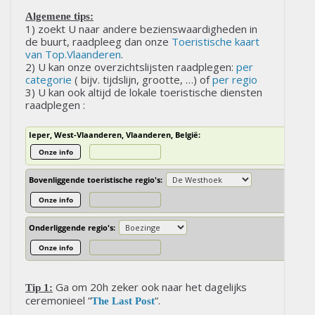
Algemene tips:
1) zoekt U naar andere bezienswaardigheden in
de buurt, raadpleeg dan onze
Toeristische kaart
van Top.Vlaanderen
.
2) U kan onze overzichtslijsten raadplegen:
per
categorie
( bijv. tijdslijn, grootte, …) of
per regio
3) U kan ook altijd de lokale toeristische diensten
raadplegen :
Ieper, West-Vlaanderen, Vlaanderen, België:
Onze info
Bovenliggende toeristische regio's:
Onze info
Onderliggende regio's:
Onze info
Ga om 20h zeker ook naar het dagelijks
Tip 1:
ceremonieel “
“.
The Last Post