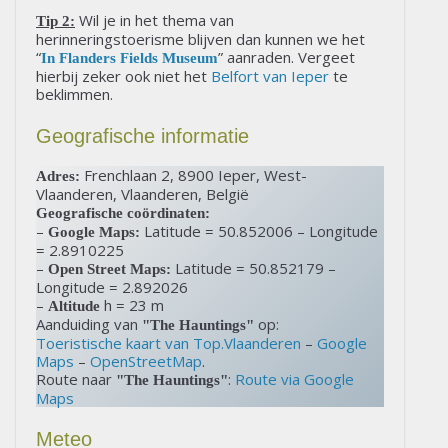
Wil je in het thema van
Tip 2:
herinneringstoerisme blijven dan kunnen we het
“
” aanraden. Vergeet
In Flanders Fields Museum
hierbij zeker ook niet het
Belfort van Ieper
te
beklimmen.
Geografische informatie
Frenchlaan 2, 8900 Ieper, West-
Adres:
Vlaanderen, Vlaanderen, België
Geografische coördinaten:
–
Latitude = 50.852006 – Longitude
Google Maps:
= 2.8910225
–
Latitude = 50.852179 –
Open Street Maps:
Longitude = 2.892026
–
h = 23 m
Altitude
Aanduiding van
op:
"The Hauntings"
Toeristische kaart van Top.Vlaanderen
–
Google
Maps
–
OpenStreetMap
.
Route naar
:
Route via Google
"The Hauntings"
Maps
Meteo