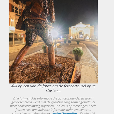
Klik op een van de foto’s om de fotocarrousel op te
starten…
Disclaimer:
Alle informatie die op top.vlaanderen wordt
gepresenteerd werd met de grootste zorg samengesteld. Ze
wordt ook regelmatig nagezien. Indien U opmerkingen heeft,
fouten ziet, aanvullende informatie hebt, enzovoort…
contacteer ons dan via ons
contactformulier
. Wij zijn niet