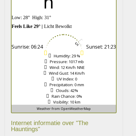
Low:
28
°
High:
31
°
Feels Like
29
° |
Licht Bewolkt
Sunrise:
06:24
Sunset:
21:23
Humidity:
29 %
Pressure:
1017 mb
Wind:
12 Km/h
NNE
Wind Gust:
14 Km/h
UV Index:
0
Precipitation:
0 mm
Clouds:
42%
Rain Chance:
0%
Visibility:
10 km
Weather from OpenWeatherMap
Internet informatie over "The
Hauntings"