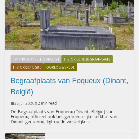
1914-1918 WERELDOORLOG I
HISTORISCHE BEGRAAFPLAATS
HISTORISCHE SITE
OORLOG & VREDE
Begraafplaats van Foqueux (Dinant,
België)
28 juli 2026
2 min read
De Begraafplaats van Foqueux (Dinant, België) van
Foqueux, officieel ook het gemeentelijke kerkhof van
Dinant genoemd, ligt op de westelijke…