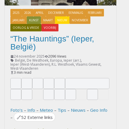
2025
2026
APRIL
DECEMBER
EENMALIG
FEBRUARI
JANUARI
KUNST
MAART
NIEUW
NOVEMBER
OORLOG & VREDE
VOORBIJ
“The Hauntings” (Ieper,
België)
24 november 2025
2096 Views
België
,
De Westhoek
,
Europa
,
Ieper (arr.)
,
Ieper (West-Vlaanderen)
,
R.L. Westhoek
,
Vlaams Gewest
,
West-Vlaanderen
3 min read
Foto’s
–
Info
–
Meteo
–
Tips
–
Nieuws
–
Geo Info
–
🔗
52 Externe links