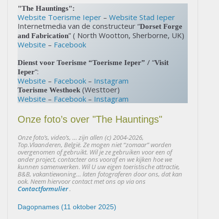
"The Hauntings":
Website Toerisme Ieper
–
Website Stad Ieper
Internetmedia van de constructeur “
Dorset Forge
” ( North Wootton, Sherborne, UK)
and Fabrication
Website
–
Facebook
/ “
Dienst voor Toerisme
“Toerisme Ieper”
Visit
“:
Ieper
Website
–
Facebook
–
Instagram
(Westtoer)
Toerisme Westhoek
Website
–
Facebook
–
Instagram
Onze foto’s over "The Hauntings"
Onze foto’s, video’s, … zijn allen (c) 2004-2026,
Top.Vlaanderen, België. Ze mogen niet “zomaar” worden
overgenomen of gebruikt. Wil je ze gebruiken voor een of
ander project, contacteer ons vooraf en we kijken hoe we
kunnen samenwerken.
Wil U uw eigen toeristische attractie,
B&B, vakantiewoning… laten fotograferen door ons, dat kan
ook.
Neem hiervoor contact met ons op via ons
Contactformulier
.
Dagopnames (11 oktober 2025)