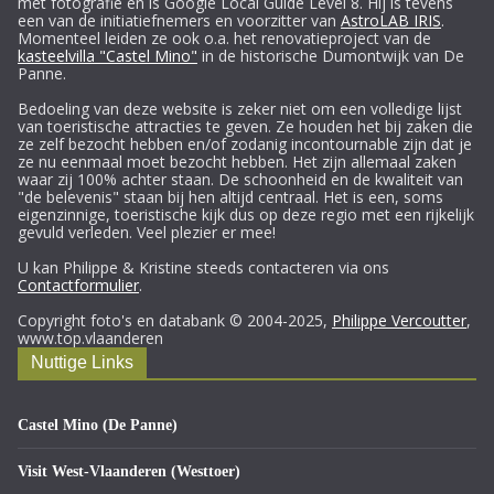
met fotografie en is Google Local Guide Level 8. Hij is tevens
een van de initiatiefnemers en voorzitter van
AstroLAB IRIS
.
Momenteel leiden ze ook o.a. het renovatieproject van de
kasteelvilla "Castel Mino"
in de historische Dumontwijk van De
Panne.
Bedoeling van deze website is zeker niet om een volledige lijst
van toeristische attracties te geven. Ze houden het bij zaken die
ze zelf bezocht hebben en/of zodanig incontournable zijn dat je
ze nu eenmaal moet bezocht hebben. Het zijn allemaal zaken
waar zij 100% achter staan. De schoonheid en de kwaliteit van
"de belevenis" staan bij hen altijd centraal. Het is een, soms
eigenzinnige, toeristische kijk dus op deze regio met een rijkelijk
gevuld verleden. Veel plezier er mee!
U kan Philippe & Kristine steeds contacteren via ons
Contactformulier
.
Copyright foto's en databank © 2004-2025,
Philippe Vercoutter
,
www.top.vlaanderen
Nuttige Links
Castel Mino (De Panne)
Visit West-Vlaanderen (Westtoer)