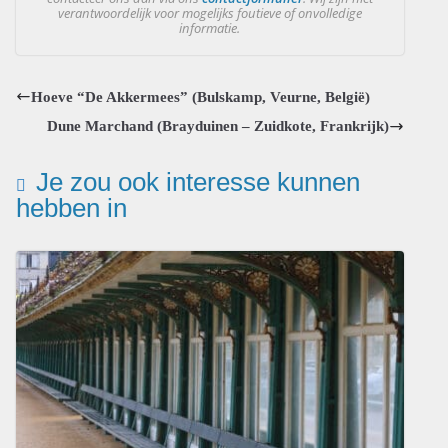
verantwoordelijk voor mogelijks foutieve of onvolledige
informatie.
Hoeve “De Akkermees” (Bulskamp, Veurne, België)
Dune Marchand (Brayduinen – Zuidkote, Frankrijk)
Je zou ook interesse kunnen
hebben in