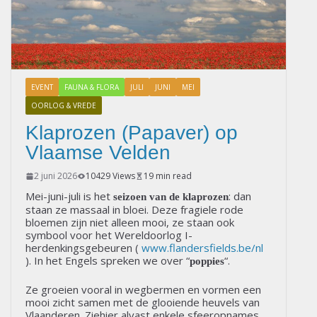
EVENT
FAUNA & FLORA
JULI
JUNI
MEI
OORLOG & VREDE
Klaprozen (Papaver) op
Vlaamse Velden
2 juni 2026
10429 Views
19 min read
Mei-juni-juli is het
: dan
seizoen van de klaprozen
staan ze massaal in bloei. Deze fragiele rode
bloemen zijn niet alleen mooi, ze staan ook
symbool voor het Wereldoorlog I-
herdenkingsgebeuren (
www.flandersfields.be/nl
). In het Engels spreken we over “
“.
poppies
Ze groeien vooral in wegbermen en vormen een
mooi zicht samen met de glooiende heuvels van
Vlaanderen. Ziehier alvast enkele sfeeropnames.