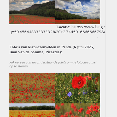
https://www.bing.com/m
Locatie:
q=50.45644833333332%2C+2.744501666666679&cp=50.4
.
Foto’s van klaprozenvelden in Pendé (6 juni 2025,
Baai van de Somme, Picardië):
Klik op een van de onderstaande foto’s om de fotocarrousel
op te starten…