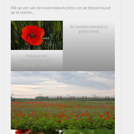
Klik op een van de onderstaande foto’s om de fotocarrousel
op te starten…
Ze komen meestal in
groep voor.
Papaver en
korenvelden gaan
dikwijls samen.