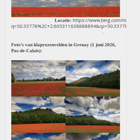
https://www.bing.com/maps/s
Locatie:
q=50.33778%2C+2.605311638888894&cp=50.337780%7E2
.
Foto’s van klaprozenvelden in Grenay (1 juni 2026,
Pas-de-Calais):