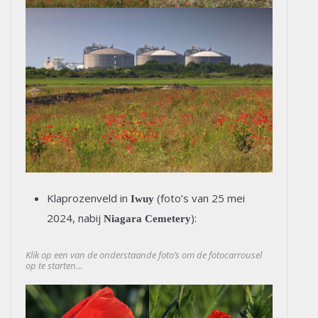
Klaprozenveld in
(foto’s van 25 mei
Iwuy
2024, nabij
):
Niagara Cemetery
Klik op een van de onderstaande foto’s om de fotocarrousel
op te starten…